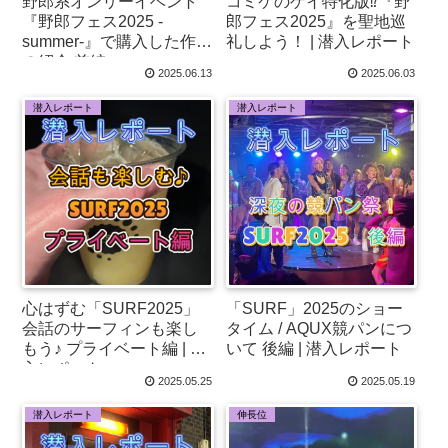
野郎系オンリーイベント
コミケのゲイ特化版⁉『野
『野郎フェス2025 -
郎フェス2025』を聖地巡
summer-』で購入した作品
礼しよう！ | 潜入レポート
の紹介 前編
2025.06.13
2025.06.03
潜入レポート
潜入レポート
心はずむ「SURF2025」
「SURF」2025のショー
会話のサーフィンも楽し
タイム / AQUX競パンにつ
もう♪ プライベート編 | 潜
いて 後編 | 潜入レポート
入レポート
2025.05.25
2025.05.19
潜入レポート
伸長位