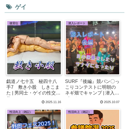
ゲイ
後背位
潜入レポート
戯道ノ七十五 秘四十八
SURF『後編』競パン〇っ
手7 敷き小股 しきこま
こりコンテストに明朝の
た | 男同士・ゲイの性交体
ネギ畑でキャンプ | 潜入レ
位♂
ポート
2025.11.16
2025.10.07
性活向上（雑記）
性活向上（雑記）