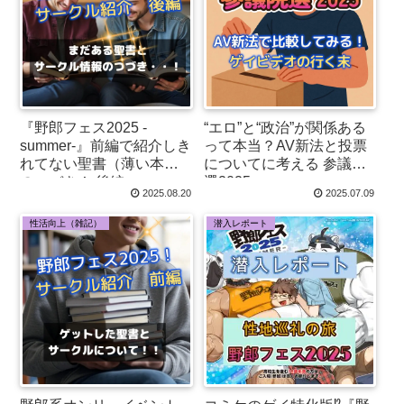
『野郎フェス2025 -
“エロ”と“政治”が関係ある
summer-』前編で紹介しき
って本当？AV新法と投票
れてない聖書（薄い本）
についてに考える 参議院
のつづき！ 後編
選2025
2025.08.20
2025.07.09
性活向上（雑記）
潜入レポート