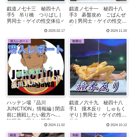
戯道ノ七十三 秘四十八
戯道ノ七十一 秘四十八
手5 吊り橋 つりばし |
手3 碁盤攻め ごばんぜ
男同士・ゲイの性交体位♂
め | 男同士・ゲイの性交体
位♂
2025.02.17
2024.11.20
潜入レポート
騎乗位
ハッテン場『品川
戯道ノ六十九 秘四十八
JUNCTION』情報編 | 閉店
手1 撞木反り しゅもく
前に挑戦したい殿方への
ぞり | 男同士・ゲイの性交
説明書（現在は閉店）
体位♂
2024.11.02
2024.10.12
戯道
前戯