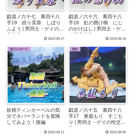
戯道ノ六十七 裏四十八
戯道ノ六十六 裏四十八
手19 絞り芙蓉 しぼり
手18 虹の懸け橋 にじ
ふよう | 男同士・ゲイの性
のかけはし | 男同士・ゲイ
交体位♂
の性交体位♂
2024.08.17
2024.08.16
潜入レポート
測位
妖精ティンカーベルの気
戯道ノ六十五 裏四十八
分でネバーランドを冒険
手17 巣籠もり すごも
してみよう！後編
り | 男同士・ゲイの性交体
位♂
2024.08.11
2024.08.05