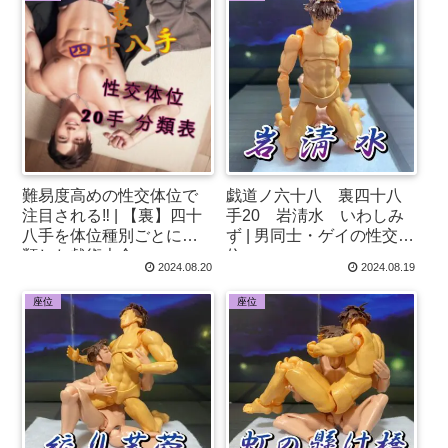
難易度高めの性交体位で
戯道ノ六十八 裏四十八
注目される‼ | 【裏】四十
手20 岩淸水 いわしみ
八手を体位種別ごとに分
ず | 男同士・ゲイの性交体
類した戯術大全
位♂
2024.08.20
2024.08.19
座位
座位