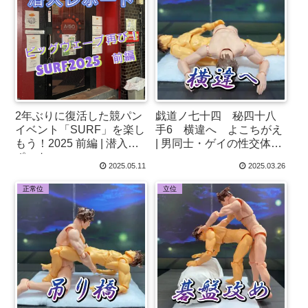
2年ぶりに復活した競パン
戯道ノ七十四 秘四十八
イベント「SURF」を楽し
手6 横違へ よこちがえ
もう！2025 前編 | 潜入レ
| 男同士・ゲイの性交体位
ポート
♂
2025.05.11
2025.03.26
正常位
立位