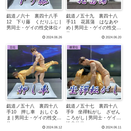
戯道ノ六十 裏四十八手
戯道ノ五十九 裏四十八
12 下り藤 くだりふじ |
手11 花菖蒲 はなあや
男同士・ゲイの性交体位♂
め | 男同士・ゲイの性交体
位♂
2024.06.26
2024.06.20
立位
後背位
戯道ノ五十八 裏四十八
戯道ノ五十七 裏四十八
手10 押し車 おしぐる
手9 坐禪転がし ざぜん
ま | 男同士・ゲイの性交体
ころがし | 男同士・ゲイの
位♂
性交体位♂
2024.06.12
2024.06.11