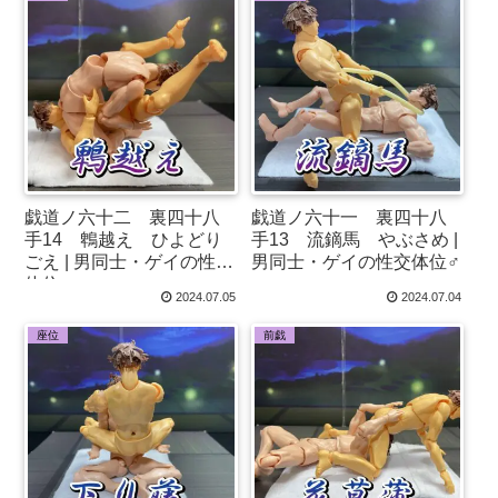
戯道ノ六十二 裏四十八
戯道ノ六十一 裏四十八
手14 鵯越え ひよどり
手13 流鏑馬 やぶさめ |
ごえ | 男同士・ゲイの性交
男同士・ゲイの性交体位♂
体位♂
2024.07.05
2024.07.04
座位
前戯