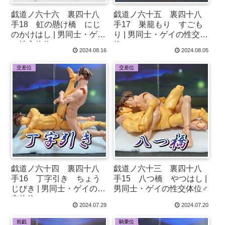
戯道ノ六十六 裏四十八
戯道ノ六十五 裏四十八
手18 虹の懸け橋 にじ
手17 巣籠もり すごも
のかけはし | 男同士・ゲイ
り | 男同士・ゲイの性交体
の性交体位♂
位♂
2024.08.16
2024.08.05
交差位
交差位
戯道ノ六十四 裏四十八
戯道ノ六十三 裏四十八
手16 丁字引き ちょう
手15 八つ橋 やつはし |
じびき | 男同士・ゲイの性
男同士・ゲイの性交体位♂
交体位♂
2024.07.29
2024.07.20
前戯
騎乗位