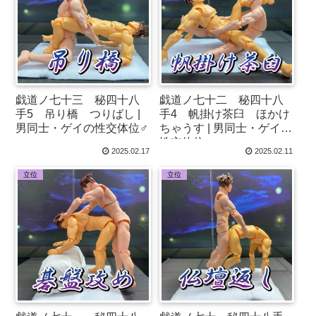
戯道ノ七十三 秘四十八
戯道ノ七十二 秘四十八
手5 吊り橋 つりばし |
手4 帆掛け茶臼 ほかけ
男同士・ゲイの性交体位♂
ちゃうす | 男同士・ゲイの
性交体位♂
2025.02.17
2025.02.11
立位
立位