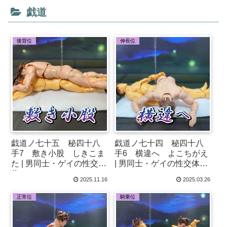
戯道
後背位
伸長位
戯道ノ七十五 秘四十八
戯道ノ七十四 秘四十八
手7 敷き小股 しきこま
手6 横違へ よこちがえ
た | 男同士・ゲイの性交体
| 男同士・ゲイの性交体位
位♂
♂
2025.11.16
2025.03.26
正常位
騎乗位