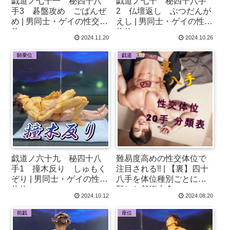
戯道ノ七十一 秘四十八
戯道ノ七十 秘四十八手
手3 碁盤攻め ごばんぜ
2 仏壇返し ぶつだんが
め | 男同士・ゲイの性交体
えし | 男同士・ゲイの性交
位♂
体位♂
2024.11.20
2024.10.26
騎乗位
戯道
戯道ノ六十九 秘四十八
難易度高めの性交体位で
手1 撞木反り しゅもく
注目される‼ | 【裏】四十
ぞり | 男同士・ゲイの性交
八手を体位種別ごとに分
体位♂
類した戯術大全
2024.10.12
2024.08.20
前戯
座位