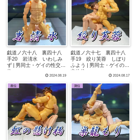
戯道ノ六十八 裏四十八
戯道ノ六十七 裏四十八
手20 岩淸水 いわしみ
手19 絞り芙蓉 しぼり
ず | 男同士・ゲイの性交体
ふよう | 男同士・ゲイの性
位♂
交体位♂
2024.08.19
2024.08.17
座位
測位