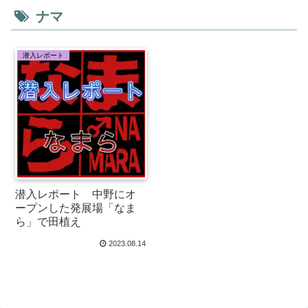
ナマ
潜入レポート
潜入レポート 中野にオ
ープンした発展場「なま
ら」で田植え
2023.08.14