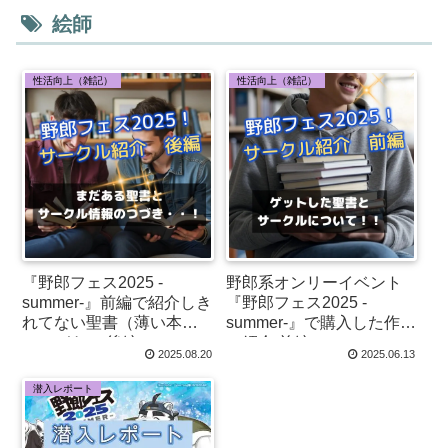
絵師
性活向上（雑記）
性活向上（雑記）
『野郎フェス2025 -
野郎系オンリーイベント
summer-』前編で紹介しき
『野郎フェス2025 -
れてない聖書（薄い本）
summer-』で購入した作品
のつづき！ 後編
の紹介 前編
2025.08.20
2025.06.13
潜入レポート