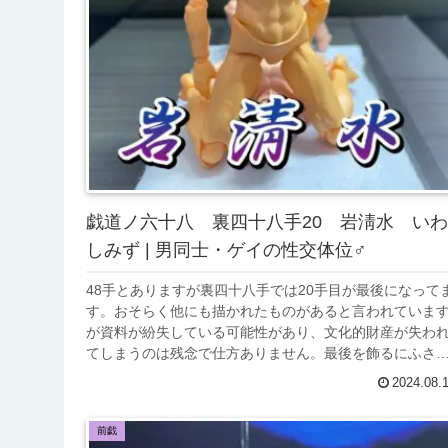
戯道ノ六十八 裏四十八手20 岩淸水 いわ
しみず | 男同士・ゲイの性交体位♂
48手とありますが裏四十八手では20手目が最後になって
す。おそらく他にも描かれたものがあると言われていま
が資料が紛失している可能性があり、文化的財産が失わ
てしまうのは残念で仕方ありません。最後を飾るにふさ
しい変わった前戯を学んでいき...
2024.08.
前戯