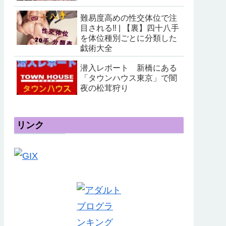
難易度高めの性交体位で注
目される‼ | 【裏】四十八手
を体位種別ごとに分類した
戯術大全
潜入レポート 新橋にある
「タウンハウス東京」で闇
夜の松茸狩り
リンク