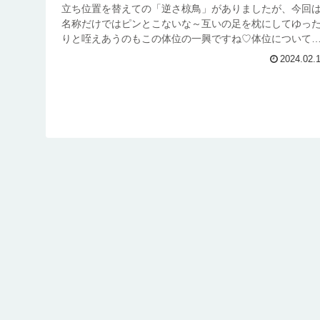
立ち位置を替えての「逆さ椋鳥」がありましたが、今回
名称だけではピンとこないな～互いの足を枕にしてゆっ
りと咥えあうのもこの体位の一興ですね♡体位について
つ巴（ふたつどもえ）を解説した...
2024.02.