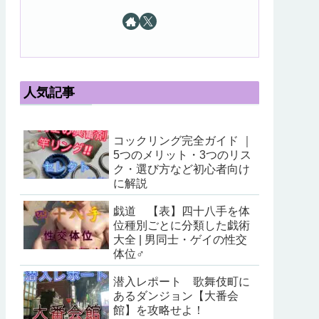
人気記事
コックリング完全ガイド ｜
5つのメリット・3つのリス
ク・選び方など初心者向け
に解説
戯道 【表】四十八手を体
位種別ごとに分類した戯術
大全 | 男同士・ゲイの性交
体位♂
潜入レポート 歌舞伎町に
あるダンジョン【大番会
館】を攻略せよ！