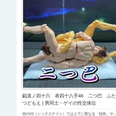
戯道ノ四十六 表四十八手46 二つ巴 ふた
つどもえ | 男同士・ゲイの性交体位
他の69（シックスナイン）では上下に重なる「椋鳥」や