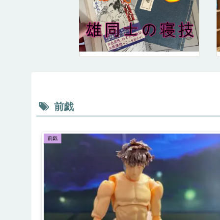
前戯
前戯