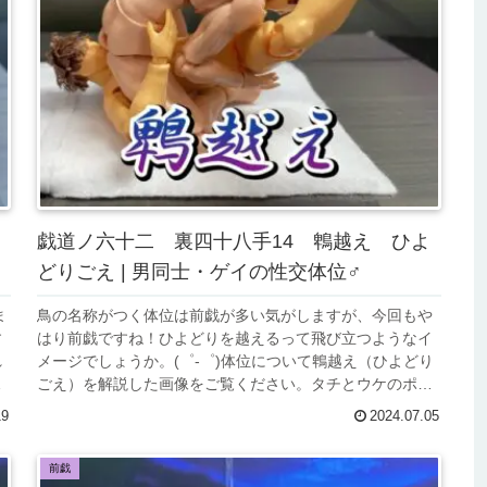
戯道ノ六十二 裏四十八手14 鵯越え ひよ
どりごえ | 男同士・ゲイの性交体位♂
ま
鳥の名称がつく体位は前戯が多い気がしますが、今回もや
す
はり前戯ですね！ひよどりを越えるって飛び立つようなイ
れ
メージでしょうか。(゜-゜)体位について鵯越え（ひよどり
わ
ごえ）を解説した画像をご覧ください。タチとウケのポイ
ントについては詳しく解説をす...
19
2024.07.05
前戯