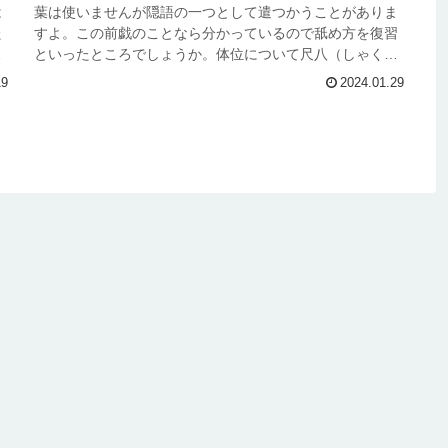
は
葉は使いませんが隠語の一つとして遣つかうことがありま
た
すよ。この前戯のことなら分かっているので舐め方を復習
二
といったところでしょうか。体位について尺八（しゃくは
ち）を解説した画像をご覧ください...
19
2024.01.29