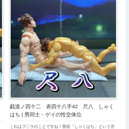
戯道ノ四十二 表四十八手42 尺八 しゃく
はち | 男同士・ゲイの性交体位
、
これはフ〇ラのことですね！普段「しゃくはち」という言