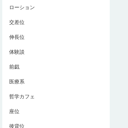
ローション
交差位
伸長位
体験談
前戯
医療系
哲学カフェ
座位
後背位