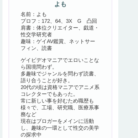
よも
名前：よも
プロフ：172、64、3X G 凸回
肩書：体位クリエイター、戯道・
性交学研究者
趣味：ゲイAV鑑賞、ネットサー
フィン、読書
ゲイビデオマニアでエロいことな
ら国境問わず。
多趣味でジャンルを問わず読書、
語り合うことが好き。
20代の頃は資格マニアでアニメ系
コレクターでもあった。
常に新しい事を好むため職歴も
様々で、工場、研究職、医療系事
務など
現在はブロガーをメインに活動
し、趣味の一環として性交の美学
の探求中