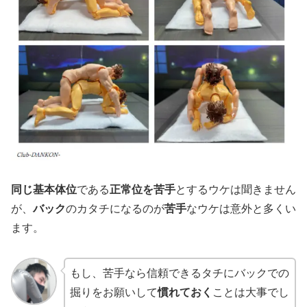
同じ基本体位
である
正常位を苦手
とするウケは聞きません
が、
バック
のカタチになるのが
苦手
なウケは意外と多くい
ます。
もし、苦手なら信頼できるタチにバックでの
掘りをお願いして
慣れておく
ことは大事でし