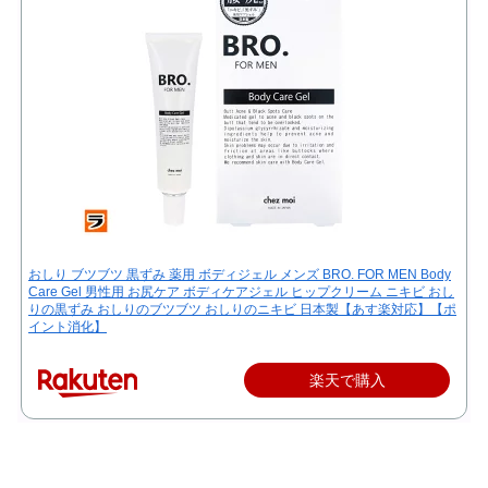
おしり ブツブツ 黒ずみ 薬用 ボディジェル メンズ BRO. FOR MEN Body
Care Gel 男性用 お尻ケア ボディケアジェル ヒップクリーム ニキビ おし
りの黒ずみ おしりのブツブツ おしりのニキビ 日本製【あす楽対応】【ポ
イント消化】
楽天で購入