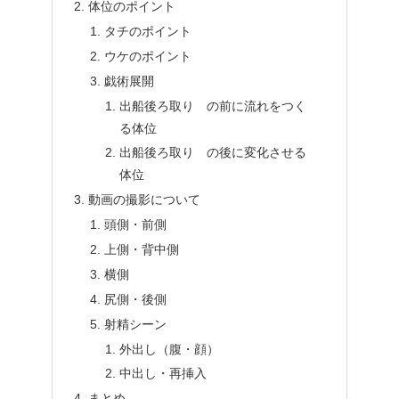
体位のポイント
タチのポイント
ウケのポイント
戯術展開
出船後ろ取り の前に流れをつく
る体位
出船後ろ取り の後に変化させる
体位
動画の撮影について
頭側・前側
上側・背中側
横側
尻側・後側
射精シーン
外出し（腹・顔）
中出し・再挿入
まとめ