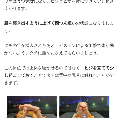
ウケは
うつ伏せ
になり、ヒジとヒザを床につけて少し起き
上がります。
腰を突き出すように上げて四つん這い
の状態になりましょ
う。
タチの竿が挿入されたあと、ピストンによる衝撃で体が動
かないよう、タチに腰をおさえてもらいましょう。
この体位では上体を寝かせるのではなく、
ヒジを立てて少
し起こしておく
ことでタチは背中や乳首に触れることがで
きます。