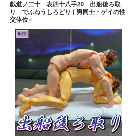
戯道ノ二十 表四十八手20 出船後ろ取
り でふねうしろどり | 男同士・ゲイの性
交体位♂
後背位