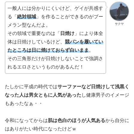
一般人には分かりにくいけど、ゲイが共感す
る「
絶対領域
」を作ることができるのがブー
サクヤ
メラン型なんだよ。
その領域で重要なのは「
日焼け
」により体全
体は日焼けしているけど、
競パンを履いてい
たところは日に焼けておらず白いまま
。
その三角形だけが日焼けしないことで強調さ
れるエロさというものがあるんだ！
たしかに平成の時代では
サーファーなど日焼けして浅黒く
なった人は男女ともに人気があった
し健康男子のイメージ
もあったなぁ・・
令和になってからは
肌は色白のほうが人気ある
から自分に
はありがたい時代になったけどｗ