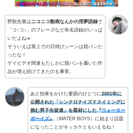
野獣先輩は
ニコニコ動画なんかの淫夢語録
で
「コ↑コ↓」のフレーズなど有名語録がいっぱ
いだよねｗ
そういえば屋上での日焼けシーンは競パンだ
ったな！
ゲイビデオ関連もたしかに競パンを履いた作
品が増え続けてきたのも事実。
あと拍車をかけた要因のひとつに
2001年に
公開された「シンクロナイズドスイミングに
挑む男子生徒達」を題材にした『
ウォーター
ボーイズ
』
（WATER BOYS）に始まり話題
になったことがキッカケともいえるね！