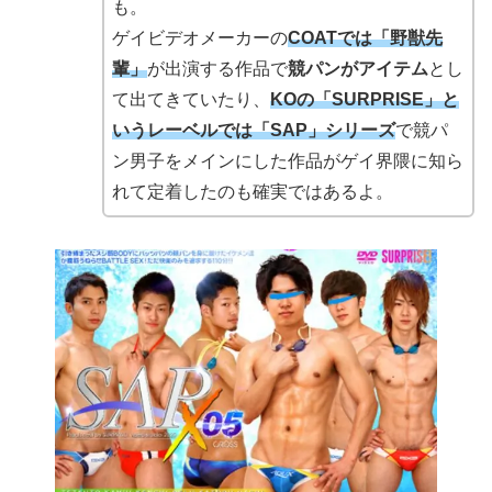
も。
ゲイビデオメーカーの
COATでは「野獣先
輩」
が出演する作品で
競パンがアイテム
とし
て出てきていたり、
KOの「SURPRISE」と
いうレーベルでは「SAP」シリーズ
で競パ
ン男子をメインにした作品がゲイ界隈に知ら
れて定着したのも確実ではあるよ。