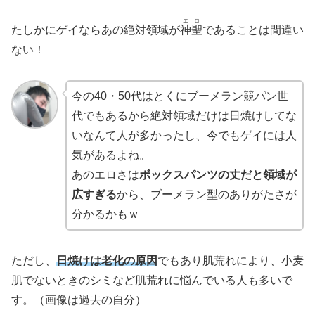
エロ
たしかにゲイならあの絶対領域が
神聖
であることは間違い
ない！
今の40・50代はとくにブーメラン競パン世
代でもあるから絶対領域だけは日焼けしてな
いなんて人が多かったし、今でもゲイには人
気があるよね。
あのエロさは
ボックスパンツの丈だと領域が
広すぎる
から、ブーメラン型のありがたさが
分かるかもｗ
ただし、
日焼けは老化の原因
でもあり肌荒れにより、小麦
肌でないときのシミなど肌荒れに悩んでいる人も多いで
す。（画像は過去の自分）