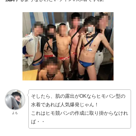
そしたら、肌の露出がOKならヒモパン型の
水着であれば人気爆発じゃん！
これはヒモ競パンの作成に取り掛からなけれ
よも
ば・・