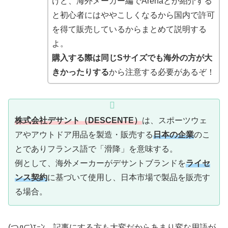
けど、海外メーカー編でArenaとか紹介する
と初心者にはややこしくなるから国内で許可
を得て販売しているからまとめて説明する
よ。
購入する際は同じSサイズでも海外の方が大
きかったりする
から注意する必要があるぞ！
株式会社デサント
（DESCENTE）
は、スポーツウェ
アやアウトドア用品を製造・販売する
日本の企業
のこ
とでありフランス語で「滑降」を意味する。
例として、海外メーカーがデサントブランドを
ライセ
ンス契約
に基づいて使用し、日本市場で製品を販売す
る場合。
(つд⊂)ｴｰﾝ 記事にする方も大変だからあまり変な用語が