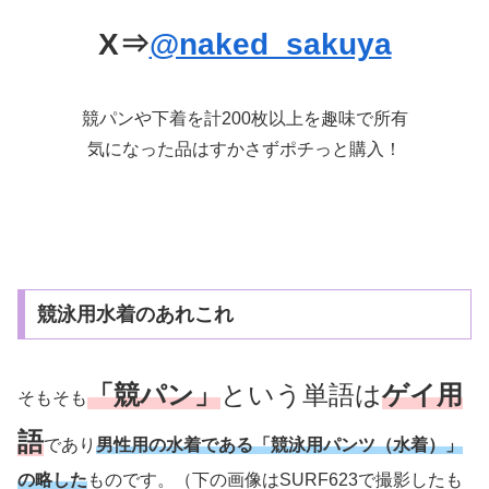
X⇒
@naked_sakuya
競パンや下着を計200枚以上を趣味で所有
気になった品はすかさずポチっと購入！
競泳用水着のあれこれ
「競パン」
という単語は
ゲイ用
そもそも
語
であり
男性用の水着である「競泳用パンツ（水着）」
の略した
ものです。（下の画像はSURF623で撮影したも