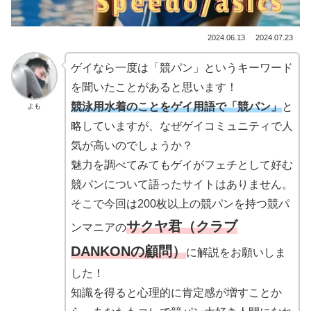
2024.06.13
2024.07.23
ゲイなら一度は「競パン」というキーワード
を聞いたことがあると思います！
競泳用水着のことをゲイ用語で「競パン」
と
よも
略していますが、なぜゲイコミュニティで人
気が高いのでしょうか？
魅力を調べてみてもゲイがフェチとして好む
競パンについて語ったサイトはありません。
そこで今回は200枚以上の競パンを持つ競パ
サクヤ君（クラブ
ンマニアの
DANKONの顧問）
に解説をお願いしま
した！
知識を得ると心理的に肯定感が増すことか