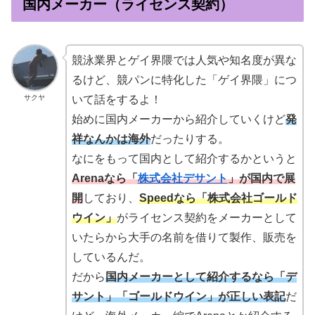
国内メーカー（ライセンス契約）
競泳業界とゲイ界隈では人気や知名度が異な
るけど、競パンに特化した「ゲイ界隈」につ
サクヤ
いて話をするよ！
始めに国内メーカーから紹介していくけど
発
祥なんかは海外
だったりする。
なにをもって国内として紹介するかというと
Arenaなら「
株式会社デサント
」が国内で展
開
しており、
Speedなら「株式会社ゴールド
ウイン」
がライセンス契約をメーカーとして
いたらから大手の名前を借りて製作、販売を
しているんだ。
だから
国内メーカーとして紹介するなら「デ
サント」「ゴールドウイン」が正しい表記
だ