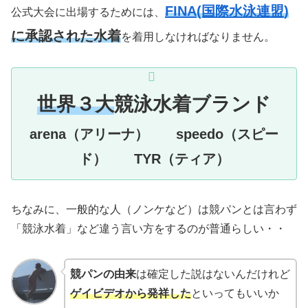
FINA(国際水泳連盟)
公式大会に出場するためには、
に承認された水着
を着用しなければなりません。
世界３大
競泳水着ブランド
arena（アリーナ） speedo（スピー
ド） TYR（ティア）
ちなみに、一般的な人（ノンケなど）は競パンとは言わず
「競泳水着」など違う言い方をするのが普通らしい・・
競パンの由来
は確定した説はないんだけれど
ゲイビデオから発祥した
といってもいいか