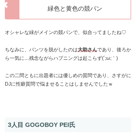
緑色と黄色の競パン
オシャレな緑がメインの競パンで、似合ってましたね♡
ちなみに、パンツを脱がしたのは
大助さん
であり、後ろか
ら一気に…残念ながらハプニングは起こらず(´;ω;｀)
この二問ともに出題者には優しめの質問であり、さすがに
DJに性癖質問で悩ませることはしませんでしたｗ
3人目 GOGOBOY PEI氏