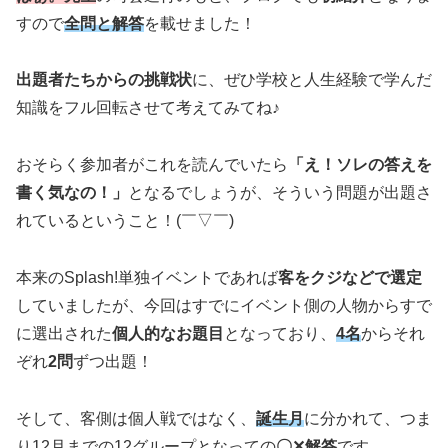
すので
全問と解答
を載せました！
出題者たちからの挑戦状
に、ぜひ学校と人生経験で学んだ
知識をフル回転させて考えてみてね♪
おそらく参加者がこれを読んでいたら
「え！ソレの答えを
書く気なの！」
となるでしょうが、そういう問題が出題さ
れているということ！(￣▽￣)
本来のSplash!単独イベントであれば
客をクジなどで選定
していましたが、今回はすでにイベント側の人物からすで
に選出された
個人的なお題目
となっており、
4名
からそれ
ぞれ
2問
ずつ出題！
そして、客側は個人戦ではなく、
誕生月
に分かれて、つま
り12月までの12グループとなっての
〇✕解答
です。