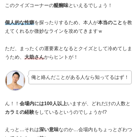
このクイズコーナーの
醍醐味
といえるでしょう！
個人的な性癖
を探ったりするため、本人が
本当のこと
を教
えてくれるか微妙なラインを攻めてきますｗ
ただ、まったくの運要素となるとクイズとして冷めてしま
うため、
大助さん
からヒントが！
俺と絡んだことがある人なら知ってるはず！
ん！！
会場内には100人以上
いますが、どれだけの人数と
カラミの経験
をしているというのでしょうか!?
えっと…それは
深い意味
なのか…会場内もちょっとざわつ