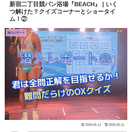
新宿二丁目競パン浴場『BEACH』 | いく
つ解けた？クイズコーナーとショータイ
ム！②
潜入レポート
2026.05.11
2026.05.21