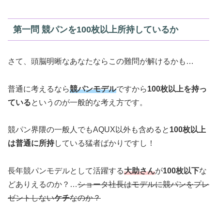
第一問 競パンを100枚以上所持しているか
さて、頭脳明晰なあなたならこの難問が解けるかも…
普通に考えるなら
競パンモデル
ですから
100枚以上を持っ
ている
というのが一般的な考え方です。
競パン界隈の一般人でもAQUX以外も含めると
100枚以上
は普通に所持
している猛者ばかりですし！
長年競パンモデルとして活躍する
大助さん
が
100枚以下
な
どありえるのか？…
ショータ社長はモデルに競パンをプレ
ゼントしない
ケチ
なのか？