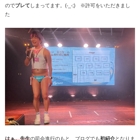
ので
ブレて
しまってます。(-_-;) ※許可をいただきまし
た
はぁ。先生
の司会進行のもと、ブログでも
初紹介
となりま