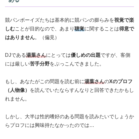
競パンボーイズたちは基本的に競パンの膨らみを
視覚で楽
しむ
ことが目的なので、あまり
聴覚
に関することは
得意で
はありません
。（偏見）
DJである
湯葉さん
にとっては
優しめの出題
ですが、客側
には厳しい
苦手分野
をぶっこんできました。
もし、あなたがこの問題を読む前に
湯葉さん
の
Xのプロフ
（人物像）
を読んでいたならすんなりと回答できたかもし
れません。
しかし、大半は性的嗜好のある問題を読みたいでしょうか
らプロフには興味持たなかったのでは…