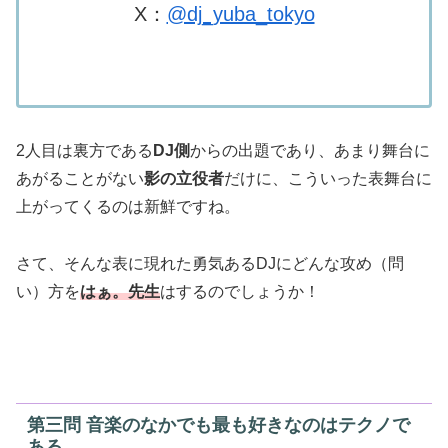
X：
@dj_yuba_tokyo
2人目は裏方である
DJ側
からの出題であり、あまり舞台に
あがることがない
影の立役者
だけに、こういった表舞台に
上がってくるのは新鮮ですね。
さて、そんな表に現れた勇気あるDJにどんな攻め（問
い）方を
はぁ。先生
はするのでしょうか！
第三問 音楽のなかでも最も好きなのはテクノで
ある