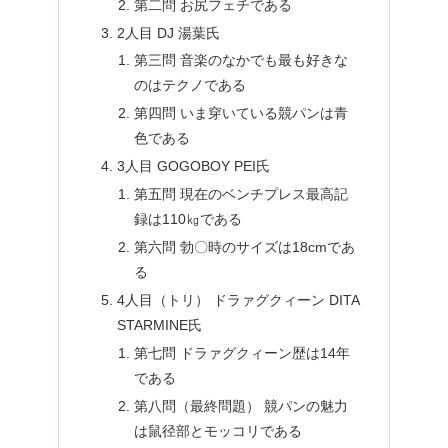
第二問 お尻フェチである
2人目 DJ 湯葉氏
第三問 音楽のなかでも最も好きな
のはテクノである
第四問 いま穿いている競パンは青
色である
3人目 GOGOBOY PEI氏
第五問 現在のベンチプレス最高記
録は110㎏である
第六問 勃〇時のサイズは18cmであ
る
4人目（トリ） ドラァグクィーン DITA
STARMINE氏
第七問 ドラァグクィーン歴は14年
である
第八問（最終問題） 競パンの魅力
は鼠径部とモッコリである