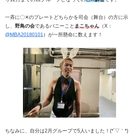
一斉に〇✕のプレートどちらかを司会（舞台）の方に示
し、
野鳥の会
であるバニーこと
まこちゃん
（X：
@MBA20180101
）が一所懸命に数えます！
ちなみに、自分は2月グループで5人いました！(*´▽｀*)