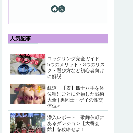
人気記事
コックリング完全ガイド ｜
5つのメリット・3つのリス
ク・選び方など初心者向け
に解説
戯道 【表】四十八手を体
位種別ごとに分類した戯術
大全 | 男同士・ゲイの性交
体位♂
潜入レポート 歌舞伎町に
あるダンジョン【大番会
館】を攻略せよ！