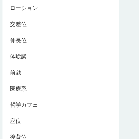
ローション
交差位
伸長位
体験談
前戯
医療系
哲学カフェ
座位
後背位