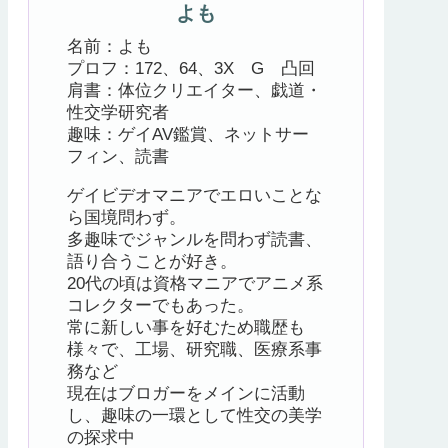
よも
名前：よも
プロフ：172、64、3X G 凸回
肩書：体位クリエイター、戯道・
性交学研究者
趣味：ゲイAV鑑賞、ネットサー
フィン、読書
ゲイビデオマニアでエロいことな
ら国境問わず。
多趣味でジャンルを問わず読書、
語り合うことが好き。
20代の頃は資格マニアでアニメ系
コレクターでもあった。
常に新しい事を好むため職歴も
様々で、工場、研究職、医療系事
務など
現在はブロガーをメインに活動
し、趣味の一環として性交の美学
の探求中