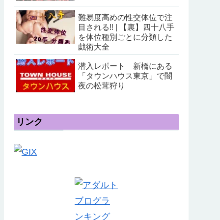
難易度高めの性交体位で注
目される‼ | 【裏】四十八手
を体位種別ごとに分類した
戯術大全
潜入レポート 新橋にある
「タウンハウス東京」で闇
夜の松茸狩り
リンク