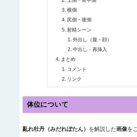
上側・背中側
横側
尻側・後側
射精シーン
外出し（腹・顔）
中出し・再挿入
まとめ
コメント
リンク
体位について
亂れ牡丹（みだれぼたん）
を解説した
画像
を