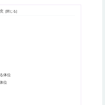
次
る体位
体位