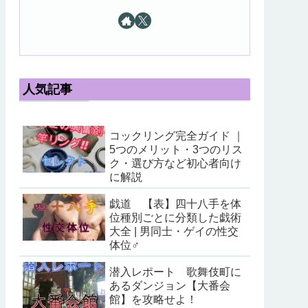
人気記事
コックリング完全ガイド ｜
5つのメリット・3つのリス
ク・選び方など初心者向け
に解説
戯道 【表】四十八手を体
位種別ごとに分類した戯術
大全 | 男同士・ゲイの性交
体位♂
潜入レポート 歌舞伎町に
あるダンジョン【大番会
館】を攻略せよ！