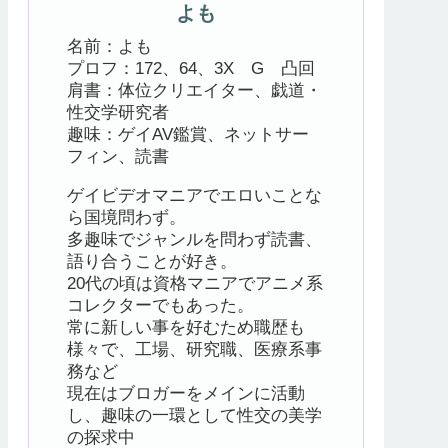
よも
名前：よも
プロフ：172、64、3X G 凸回
肩書：体位クリエイター、戯道・
性交学研究者
趣味：ゲイAV鑑賞、ネットサー
フィン、読書
ゲイビデオマニアでエロいことな
ら国境問わず。
多趣味でジャンルを問わず読書、
語り合うことが好き。
20代の頃は資格マニアでアニメ系
コレクターでもあった。
常に新しい事を好むため職歴も
様々で、工場、研究職、医療系事
務など
現在はブロガーをメインに活動
し、趣味の一環として性交の美学
の探求中