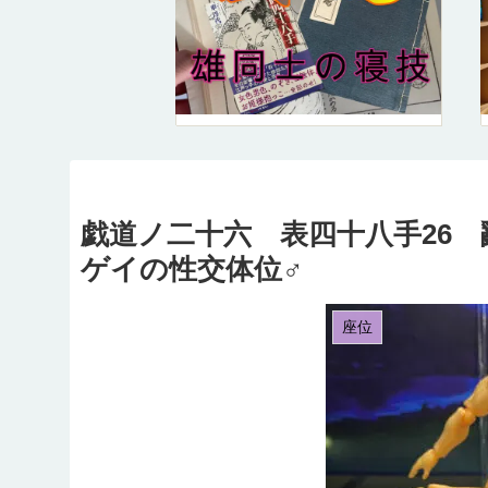
戯道ノ二十六 表四十八手26 
ゲイの性交体位♂
座位