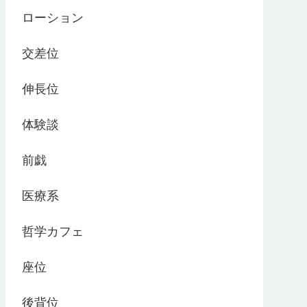
ローション
交差位
伸長位
体験談
前戯
医療系
哲学カフェ
座位
後背位