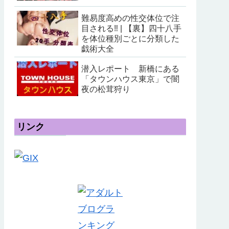
難易度高めの性交体位で注
目される‼ | 【裏】四十八手
を体位種別ごとに分類した
戯術大全
潜入レポート 新橋にある
「タウンハウス東京」で闇
夜の松茸狩り
リンク