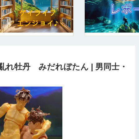
亂れ牡丹 みだれぼたん | 男同士・